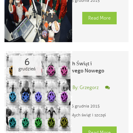
15 grudnia 2015
Read More
6
Wesołych Świąt i
grudzień
Szczęśliwego Nowego
Roku
Posted By: Grzegorz
0
06 grudnia 2015
wesołych świąt i szczęś
Read More