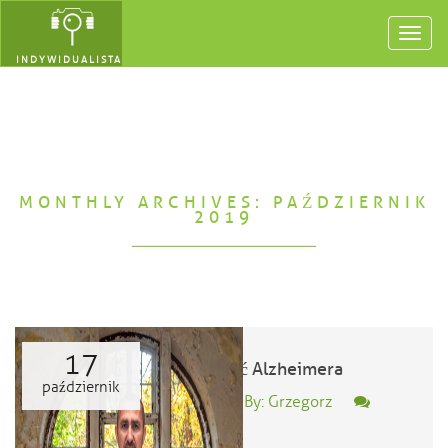
Toggl
navig
INDYWIDUALISTA
MONTHLY ARCHIVES: PAŹDZIERNIK
2019
17
Rozgryźć Alzheimera
październik
Posted By: Grzegorz
0