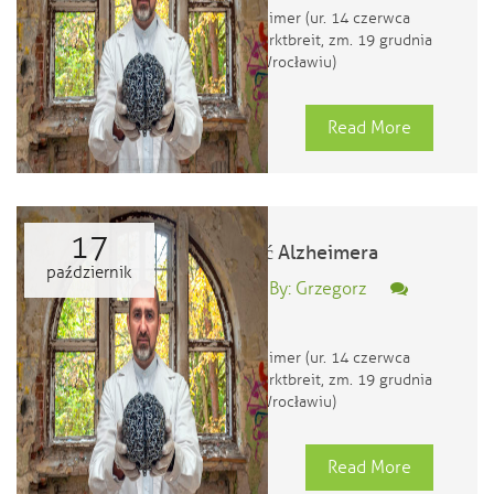
Alois Alzheimer (ur. 14 czerwca
1864 w Marktbreit, zm. 19 grudnia
1915 we Wrocławiu)
Read More
17
Rozgryźć Alzheimera
październik
Posted By: Grzegorz
0
Alois Alzheimer (ur. 14 czerwca
1864 w Marktbreit, zm. 19 grudnia
1915 we Wrocławiu)
Read More