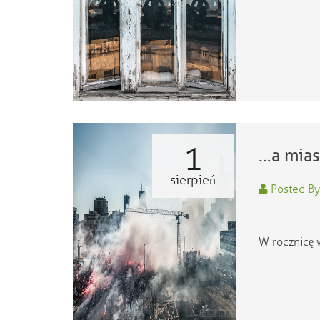
1
…a mias
sierpień
Posted By
W rocznicę 