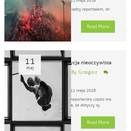
21 maja 2018
coś pomiędzy reportażem, str
Read More
11
kompozycja nieoczywista
maj
Posted By: Grzegorz
0
11 maja 2018
Fotografia reporterska często ma
to do siebie, że dotyczy sy
Read More