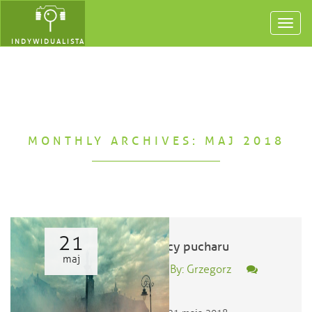
Toggl
navig
INDYWIDUALISTA
MONTHLY ARCHIVES: MAJ 2018
21
zdobywcy pucharu
maj
Posted By: Grzegorz
0