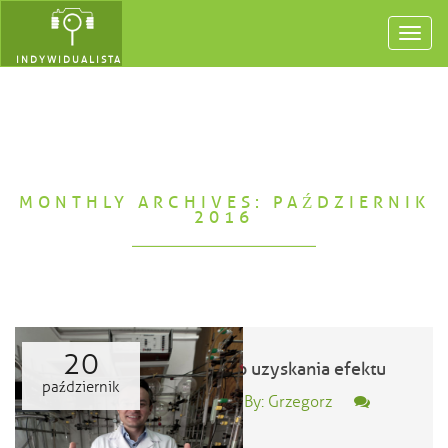
Toggl
navig
INDYWIDUALISTA
MONTHLY ARCHIVES: PAŹDZIERNIK
2016
20
droga do uzyskania efektu
październik
Posted By: Grzegorz
0