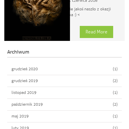
01 czerwca 2016
... a tak mnie jakoś naszło z okazji
dnia dziecka :) <
Read More
Archiwum
grudzień 2020
(1)
grudzień 2019
(2)
listopad 2019
(1)
październik 2019
(2)
maj 2019
(1)
luty 2019
(1)